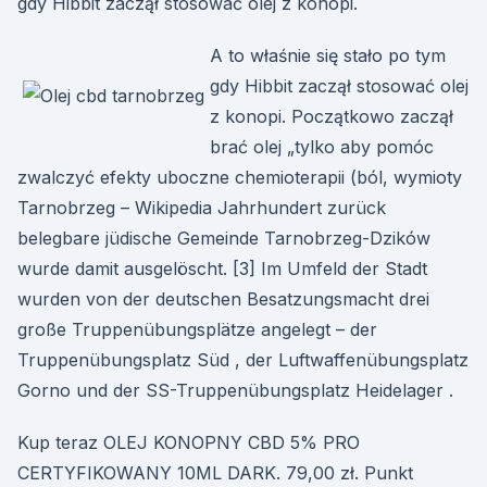
gdy Hibbit zaczął stosować olej z konopi.
A to właśnie się stało po tym
gdy Hibbit zaczął stosować olej
z konopi. Początkowo zaczął
brać olej „tylko aby pomóc
zwalczyć efekty uboczne chemioterapii (ból, wymioty
Tarnobrzeg – Wikipedia Jahrhundert zurück
belegbare jüdische Gemeinde Tarnobrzeg-Dzików
wurde damit ausgelöscht. [3] Im Umfeld der Stadt
wurden von der deutschen Besatzungsmacht drei
große Truppenübungsplätze angelegt – der
Truppenübungsplatz Süd , der Luftwaffenübungsplatz
Gorno und der SS-Truppenübungsplatz Heidelager .
Kup teraz OLEJ KONOPNY CBD 5% PRO
CERTYFIKOWANY 10ML DARK. 79,00 zł. Punkt