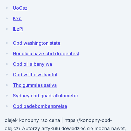
UoGsz
Kxp
lLzPi
Cbd washington state
Honolulu haze cbd drogentest
Cbd oil albany wa
Cbd vs thc vs hanföl
Thc gummies sativa
Sydney cbd quadratkilometer
Cbd badebombenpreise
olejek konopny rso cena | https://konopny-cbd-
olej.cz/ Autorzy artykułu dowiedzieć się można nawet,