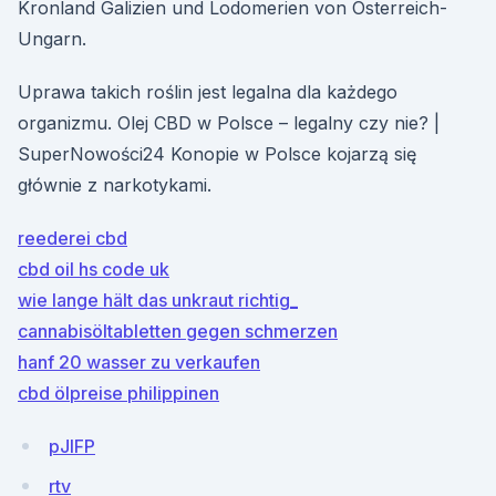
Kronland Galizien und Lodomerien von Österreich-
Ungarn.
Uprawa takich roślin jest legalna dla każdego
organizmu. Olej CBD w Polsce – legalny czy nie? |
SuperNowości24 Konopie w Polsce kojarzą się
głównie z narkotykami.
reederei cbd
cbd oil hs code uk
wie lange hält das unkraut richtig_
cannabisöltabletten gegen schmerzen
hanf 20 wasser zu verkaufen
cbd ölpreise philippinen
pJlFP
rtv