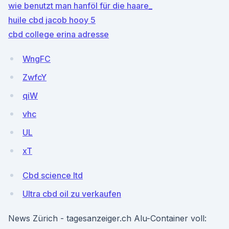
wie benutzt man hanföl für die haare_
huile cbd jacob hooy 5
cbd college erina adresse
WngFC
ZwfcY
qiW
vhc
UL
xT
Cbd science ltd
Ultra cbd oil zu verkaufen
News Zürich - tagesanzeiger.ch Alu-Container voll: