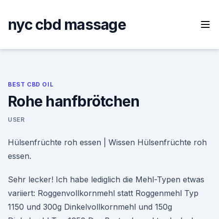
Skip
to
nyc cbd massage
content
BEST CBD OIL
Rohe hanfbrötchen
USER
Hülsenfrüchte roh essen | Wissen Hülsenfrüchte roh
essen.
Sehr lecker! Ich habe lediglich die Mehl-Typen etwas
variiert: Roggenvollkornmehl statt Roggenmehl Typ
1150 und 300g Dinkelvollkornmehl und 150g