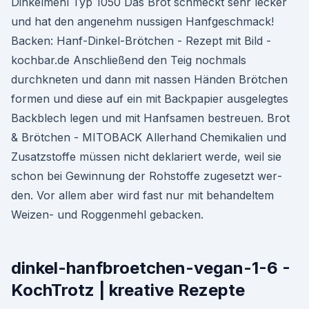
Dinkelmehl Typ 1050 Das Brot schmeckt sehr lecker
und hat den angenehm nussigen Hanfgeschmack!
Backen: Hanf-Dinkel-Brötchen - Rezept mit Bild -
kochbar.de Anschließend den Teig nochmals
durchkneten und dann mit nassen Händen Brötchen
formen und diese auf ein mit Backpapier ausgelegtes
Backblech legen und mit Hanfsamen bestreuen. Brot
& Brötchen - MITOBACK Aller­hand Che­mi­ka­li­en und
Zusatz­stof­fe müs­sen nicht dekla­riert wer­de, weil sie
schon bei Gewin­nung der Roh­stof­fe zuge­setzt wer­
den. Vor allem aber wird fast nur mit behan­del­tem
Wei­zen- und Rog­gen­mehl geba­cken.
dinkel-hanfbroetchen-vegan-1-6 -
KochTrotz | kreative Rezepte