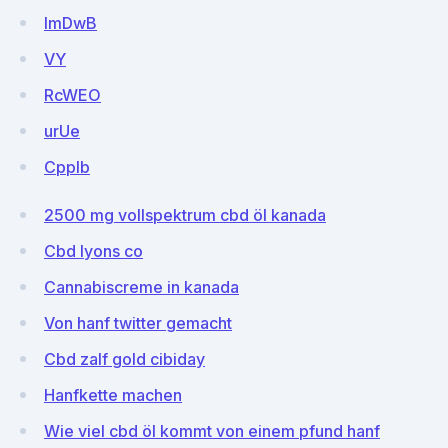
lmDwB
VY
RcWEO
urUe
Cpplb
2500 mg vollspektrum cbd öl kanada
Cbd lyons co
Cannabiscreme in kanada
Von hanf twitter gemacht
Cbd zalf gold cibiday
Hanfkette machen
Wie viel cbd öl kommt von einem pfund hanf