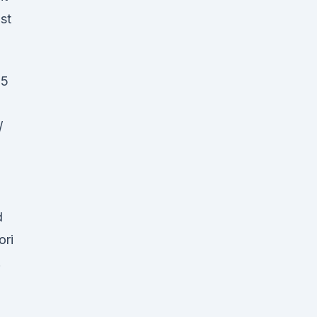
st
25
/
d
ori
.