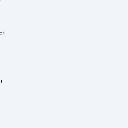
ori
.
,