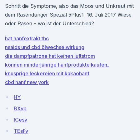
Schritt die Symptome, also das Moos und Unkraut mit
dem Rasendünger Spezial 5Plus1 16. Juli 2017 Wiese
oder Rasen – wo ist der Unterschied?
hat hanfextrakt thc
nsaids und cbd ölwechselwirkung
die dampfpatrone hat keinen luftstrom
können minderjährige hanfprodukte kaufen_
knusprige leckereien mit kakaohanf
cbd hanf new york
HY
BXyp
ICesv
TEsFv